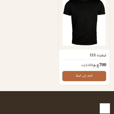
تيشرت 111
700ج.م
1,500ج.م
أضف إلى السلة